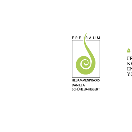
F
K
E
Y